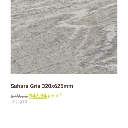
Sahara Gris 320x625mm
$
47.94
$
79.90
2
per m
(incl gst)