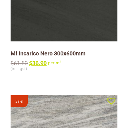
Mi Incarico Nero 300x600mm
$
36.90
$
61.50
2
per m
(incl gst)
Sale!